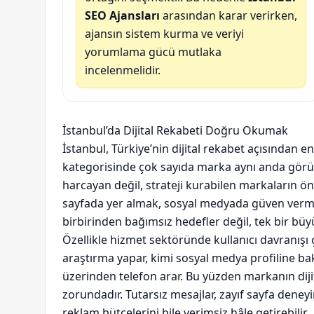
SEO Ajansları
arasından karar verirken,
ajansın sistem kurma ve veriyi
yorumlama gücü mutlaka
incelenmelidir.
İstanbul’da Dijital Rekabeti Doğru Okumak
İstanbul, Türkiye’nin dijital rekabet açısından e
kategorisinde çok sayıda marka aynı anda görün
harcayan değil, strateji kurabilen markaların ö
sayfada yer almak, sosyal medyada güven verme
birbirinden bağımsız hedefler değil, tek bir büy
Özellikle hizmet sektöründe kullanıcı davranışı 
araştırma yapar, kimi sosyal medya profiline ba
üzerinden telefon arar. Bu yüzden markanın diji
zorundadır. Tutarsız mesajlar, zayıf sayfa deneyim
reklam bütçelerini bile verimsiz hâle getirebilir.