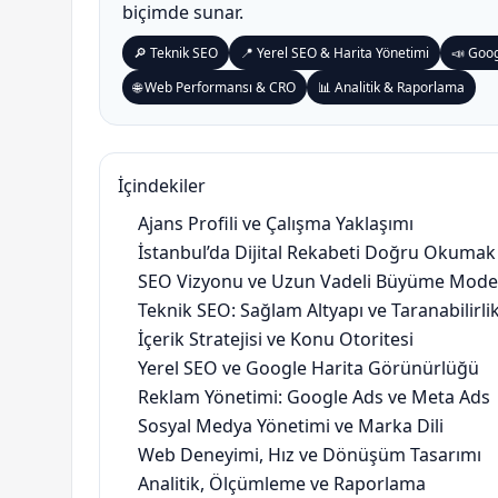
biçimde sunar.
🔎 Teknik SEO
📍 Yerel SEO & Harita Yönetimi
📣 Goo
🌐 Web Performansı & CRO
📊 Analitik & Raporlama
İçindekiler
Ajans Profili ve Çalışma Yaklaşımı
İstanbul’da Dijital Rekabeti Doğru Okumak
SEO Vizyonu ve Uzun Vadeli Büyüme Model
Teknik SEO: Sağlam Altyapı ve Taranabilirli
İçerik Stratejisi ve Konu Otoritesi
Yerel SEO ve Google Harita Görünürlüğü
Reklam Yönetimi: Google Ads ve Meta Ads
Sosyal Medya Yönetimi ve Marka Dili
Web Deneyimi, Hız ve Dönüşüm Tasarımı
Analitik, Ölçümleme ve Raporlama