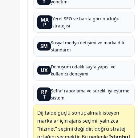
S
yönetimi
Yerel SEO ve harita görünürlüğü
MA
P
stratejisi
Sosyal medya iletişimi ve marka dili
SM
standardı
Dönüşüm odaklı sayfa yapısı ve
UX
kullanıcı deneyimi
Şeffaf raporlama ve sürekli iyileştirme
RP
T
sistemi
Dijitalde güçlü sonuç almak isteyen
markalar için ajans seçimi, yalnızca
“hizmet” seçimi değildir; doğru strateji
ortağını seçmektir. Bu nedenle
İstanbul