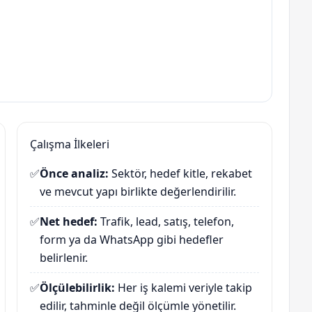
Çalışma İlkeleri
✅
Önce analiz:
Sektör, hedef kitle, rekabet
ve mevcut yapı birlikte değerlendirilir.
✅
Net hedef:
Trafik, lead, satış, telefon,
form ya da WhatsApp gibi hedefler
belirlenir.
✅
Ölçülebilirlik:
Her iş kalemi veriyle takip
edilir, tahminle değil ölçümle yönetilir.