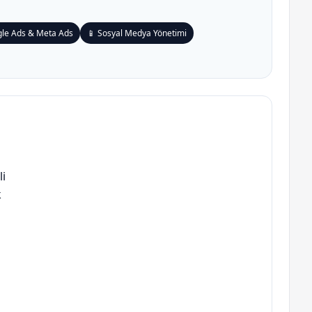
gle Ads & Meta Ads
📱 Sosyal Medya Yönetimi
i
k