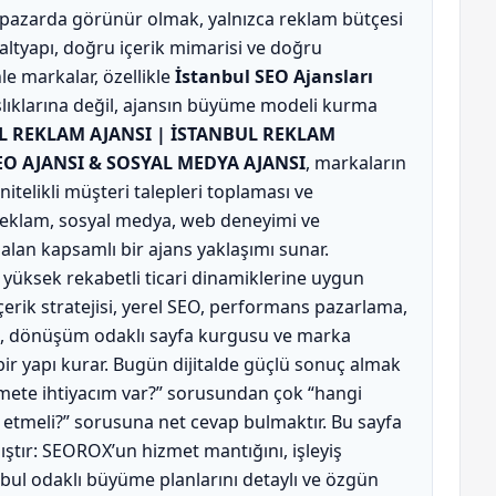
l pazarda görünür olmak, yalnızca reklam bütçesi
 altyapı, doğru içerik mimarisi ve doğru
 markalar, özellikle
İstanbul SEO Ajansları
lıklarına değil, ajansın büyüme modeli kurma
L REKLAM AJANSI | İSTANBUL REKLAM
SEO AJANSI & SOSYAL MEDYA AJANSI
, markaların
itelikli müşteri talepleri toplaması ve
reklam, sosyal medya, web deneyimi ve
alan kapsamlı bir ajans yaklaşımı sunar.
 yüksek rekabetli ticari dinamiklerine uygun
içerik stratejisi, yerel SEO, performans pazarlama,
mi, dönüşüm odaklı sayfa kurgusu ve marka
bir yapı kurar. Bugün dijitalde güçlü sonuç almak
izmete ihtiyacım var?” sorusundan çok “hangi
t etmeli?” sorusuna net cevap bulmaktır. Bu sayfa
ştır: SEOROX’un hizmet mantığını, işleyiş
anbul odaklı büyüme planlarını detaylı ve özgün