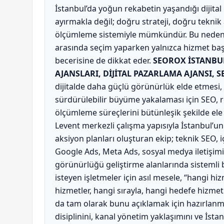
İstanbul’da yoğun rekabetin yaşandığı dijita
ayırmakla değil; doğru strateji, doğru teknik
ölçümleme sistemiyle mümkündür. Bu nedenle
arasında seçim yaparken yalnızca hizmet baş
becerisine de dikkat eder.
SEOROX İSTANBU
AJANSLARI, DİJİTAL PAZARLAMA AJANSI, 
dijitalde daha güçlü görünürlük elde etmesi, n
sürdürülebilir büyüme yakalaması için SEO, 
ölçümleme süreçlerini bütünleşik şekilde ele 
Levent merkezli çalışma yapısıyla İstanbul’un
aksiyon planları oluşturan ekip; teknik SEO, 
Google Ads, Meta Ads, sosyal medya iletişi
görünürlüğü geliştirme alanlarında sistemli 
isteyen işletmeler için asıl mesele, “hangi h
hizmetler, hangi sırayla, hangi hedefe hizme
da tam olarak bunu açıklamak için hazırlanmı
disiplinini, kanal yönetim yaklaşımını ve İst