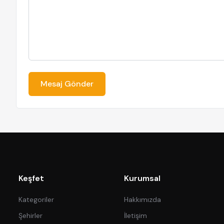
Mesaj Gönder
Keşfet
Kurumsal
Kategoriler
Hakkımızda
Şehirler
İletişim