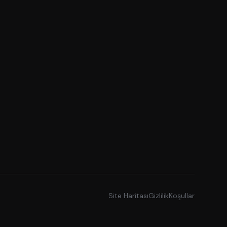
Site Haritası
Gizlilik
Koşullar