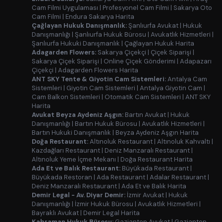
Cam Filmi Uygulaması
|
Profesyonel Cam Filmi
|
Sakarya Oto
Cam Filmi
|
Endura Sakarya Harita
Çağlayan Hukuk Danışmanlık:
Şanlıurfa Avukat
|
Hukuk
Danışmanlığı
|
Şanlıurfa Hukuk Bürosu
|
Avukatlık Hizmetleri
|
Şanlıurfa Hukuki Danışmanlık
|
Çağlayan Hukuk Harita
Adagarden Flowers:
Sakarya Çiçekçi
|
Çiçek Siparişi
|
Sakarya Çiçek Siparişi
|
Online Çiçek Gönderimi
|
Adapazarı
Çiçekçi
|
Adagarden Flowers Harita
ANT SKY Tente & Giyotin Cam Sistemleri:
Antalya Cam
Sistemleri
|
Giyotin Cam Sistemleri
|
Antalya Giyotin Cam
|
Cam Balkon Sistemleri
|
Otomatik Cam Sistemleri
|
ANT SKY
Harita
Avukat Beyza Aydeniz Aşgın:
Bartın Avukat
|
Hukuk
Danışmanlığı
|
Bartın Hukuk Bürosu
|
Avukatlık Hizmetleri
|
Bartın Hukuki Danışmanlık
|
Beyza Aydeniz Aşgın Harita
Doğa Restaurant:
Altınoluk Restaurant
|
Altınoluk Kahvaltı
|
Kazdağları Restaurant
|
Deniz Manzaralı Restaurant
|
Altınoluk Yeme İçme Mekanı
|
Doğa Restaurant Harita
Ada Et ve Balık Restaurant:
Büyükada Restaurant
|
Büyükada Restoran
|
Ada Restaurant
|
Adalar Restaurant
|
Deniz Manzaralı Restaurant
|
Ada Et ve Balık Harita
Demir Legal - Av. Diyar Demir:
İzmir Avukat
|
Hukuk
Danışmanlığı
|
İzmir Hukuk Bürosu
|
Avukatlık Hizmetleri
|
Bayraklı Avukat
|
Demir Legal Harita
Kahraman Hukuk Bürosu:
Gaziantep Avukat
|
Gaziantep