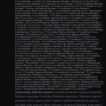
Firma Rehberi
|
LocalFirma Yerel İşletme Rehberi
|
BizMarka Firma Dizini
|
Maplafi Firma Rehberi
|
FirmaEvreni Firma Rehberi
|
Firmovia İşletme Rehberi
|
FirmaHaritam Firma Rehberi
|
FirmaPusula Firma Dizini
|
FirmaYolu Firma
Rehberi
|
FirmaListe İşletme Rehberi
|
FirmaAdres Firma Rehberi
|
LocalFirmalar Yerel Firma Rehberi
|
FirmaPlatform İşletme Dizini
|
RehberPro
Firma Rehberi
|
FirmaMerkez Firma Dizini
|
FirmaKaynak İşletme Rehberi
|
RehberMerkez Firma Rehberi
|
FirmaKonumum Firma Rehberi
|
FirmaSemt
Yerel Firma Dizini
|
FirmaYerleri İşletme Rehberi
|
FirmaSehir Firma Rehberi
|
FirmaPro İşletme Rehberi
|
FirmaRehberiTR Firma Dizini
|
Firmoria Firma
Rehberi
|
EniyiFirmaTR İşletme Rehberi
|
FirmaOneri Firma Tavsiye Rehberi
|
FirmaLog Firma Dizini
|
FirmaSet İşletme Rehberi
|
RehberON Firma Rehberi
|
FirmaLens Firma Dizini
|
Dizinist İşletme Dizini
|
FirmaGrid Firma Rehberi
|
FirmaCity Firma Dizini
|
RehberCity İşletme Rehberi
|
DizinSite Firma Rehberi
|
RehberHub Firma Dizini
|
FirmaNest İşletme Rehberi
|
FirmaPilot Firma
Rehberi
|
FirmaBaseo Firma Dizini
|
FirmaPulseo İşletme Rehberi
|
FirmaRehberist Firma Rehberi
|
FirmaPorter Firma Dizini
|
TurkeyFirms
Firma Rehberi
|
FirmaPortalio İşletme Rehberi
|
FirmaSearch Firma Dizini
|
Dizinra Firma Rehberi
|
FirmaPlaneo İşletme Rehberi
|
FirmaLocate Firma
Dizini
|
Rehberis Firma Rehberi
|
FirmaLinker İşletme Rehberi
|
FirmaROA
Firma Rehberi
|
DijiFirma İşletme Rehberi
|
Bulpar Firma Dizini
|
Rebset
Firma Rehberi
|
BizLenta İşletme Dizini
|
Dijitalio Firma Rehberi
|
FirmaPorta
Firma Dizini
|
WebFirmio İşletme Rehberi
|
MapFirma Firma Rehberi
|
FirmaVita Firma Dizini
|
FirmaArena İşletme Rehberi
|
FirmaLinka Firma
Rehberi
|
FirmaBulut Firma Dizini
|
FirmaKey İşletme Rehberi
|
FirmaNokta
Firma Rehberi
|
FirmaDurak Firma Dizini
|
FirmaRota İşletme Rehberi
|
LokalRehber Firma Rehberi
|
FirmaYerim Firma Dizini
|
BizMora İşletme
Rehberi
|
RehberNeti Firma Rehberi
|
LokalFirma Firma Dizini
|
MapRehber
İşletme Rehberi
|
KonumFirma Firma Rehberi
|
KonumRehber Firma Dizini
|
WebFira İşletme Rehberi
|
MapNokta Firma Rehberi
|
RehberLine Firma Dizini
|
FirmaLinko İşletme Rehberi
|
FirmaTekno Firma Rehberi
|
FirmaRoid Firma
Dizini
|
FirmaVeri İşletme Rehberi
|
FirmaSayfa Firma Rehberi
|
FirmaListem
Firma Rehberi
|
Rehbora Firma Dizini
|
FirmaRadar İşletme Rehberi
|
FirmaClouds Firma Rehberi
|
FirmaWorlds Firma Dizini
|
FirmaRehberTR
İşletme Rehberi
|
FirmaRehberTurkey Firma Rehberi
|
FirmaListPro Firma
Dizini
|
Listivoa İşletme Rehberi
|
Rehberio Firma Rehberi
|
Rehbera360 Firma
Dizini
|
Diziora İşletme Rehberi
|
Dizivia Firma Rehberi
|
Lokoria Firma Dizini
|
Firmora360 İşletme Rehberi
|
Bizora360 Firma Rehberi
|
ProFirma360 Firma
Dizini
|
Markora360 İşletme Rehberi
|
Listora360 Firma Rehberi
|
Zeymedya Reklam Ajansı:
İstanbul Reklam Ajansı
|
İstanbul
Reklam Ajansları
|
İstanbul Reklam Ajansları
|
Reklam Ajansı
|
İstanbul SEO Ajansı
|
SEO Ajansı
|
Dijital Pazarlama Ajansı
|
Google Ads Ajansı
|
SEO Uzmanı
|
İstanbul Reklam Ajansları
|