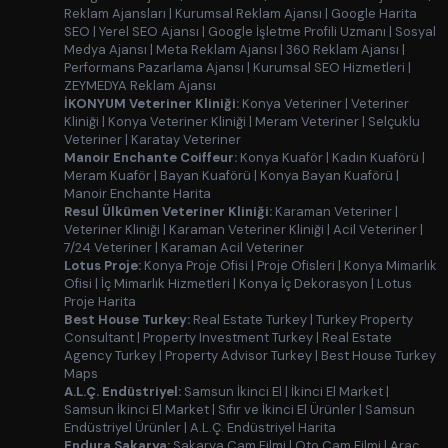
Reklam Ajansları
|
Kurumsal Reklam Ajansı
|
Google Harita
SEO
|
Yerel SEO Ajansı
|
Google İşletme Profili Uzmanı
|
Sosyal
Medya Ajansı
|
Meta Reklam Ajansı
|
360 Reklam Ajansı
|
Performans Pazarlama Ajansı
|
Kurumsal SEO Hizmetleri
|
ZEYMEDYA Reklam Ajansı
İKONYUM Veteriner Kliniği:
Konya Veteriner
|
Veteriner
Kliniği
|
Konya Veteriner Kliniği
|
Meram Veteriner
|
Selçuklu
Veteriner
|
Karatay Veteriner
Manoir Enchante Coiffeur:
Konya Kuaför
|
Kadın Kuaförü
|
Meram Kuaför
|
Bayan Kuaförü
|
Konya Bayan Kuaförü
|
Manoir Enchante Harita
Resul Ülkümen Veteriner Kliniği:
Karaman Veteriner
|
Veteriner Kliniği
|
Karaman Veteriner Kliniği
|
Acil Veteriner
|
7/24 Veteriner
|
Karaman Acil Veteriner
Lotus Proje:
Konya Proje Ofisi
|
Proje Ofisleri
|
Konya Mimarlık
Ofisi
|
İç Mimarlık Hizmetleri
|
Konya İç Dekorasyon
|
Lotus
Proje Harita
Best House Turkey:
Real Estate Turkey
|
Turkey Property
Consultant
|
Property Investment Turkey
|
Real Estate
Agency Turkey
|
Property Advisor Turkey
|
Best House Turkey
Maps
A.L.Ç. Endüstriyel:
Samsun İkinci El
|
İkinci El Market
|
Samsun İkinci El Market
|
Sıfır ve İkinci El Ürünler
|
Samsun
Endüstriyel Ürünler
|
A.L.Ç. Endüstriyel Harita
Endura Sakarya:
Sakarya Cam Filmi
|
Oto Cam Filmi
|
Araç