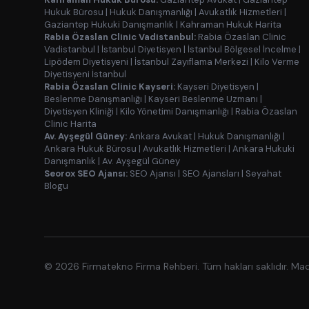
Hukuk Bürosu
|
Hukuk Danışmanlığı
|
Avukatlık Hizmetleri
|
Gaziantep Hukuki Danışmanlık
|
Kahraman Hukuk Harita
Rabia Özaslan Clinic Vadistanbul:
Rabia Özaslan Clinic
Vadistanbul
|
İstanbul Diyetisyen
|
İstanbul Bölgesel İncelme
|
Lipödem Diyetisyeni
|
İstanbul Zayıflama Merkezi
|
Kilo Verme
Diyetisyeni İstanbul
Rabia Özaslan Clinic Kayseri:
Kayseri Diyetisyen
|
Beslenme Danışmanlığı
|
Kayseri Beslenme Uzmanı
|
Diyetisyen Kliniği
|
Kilo Yönetimi Danışmanlığı
|
Rabia Özaslan
Clinic Harita
Av. Ayşegül Güney:
Ankara Avukat
|
Hukuk Danışmanlığı
|
Ankara Hukuk Bürosu
|
Avukatlık Hizmetleri
|
Ankara Hukuki
Danışmanlık
|
Av. Ayşegül Güney
Seorox SEO Ajansı:
SEO Ajansı
|
SEO Ajansları
|
Seyahat
Blogu
© 2026 Firmatekno Firma Rehberi. Tüm hakları saklıdır. Ma