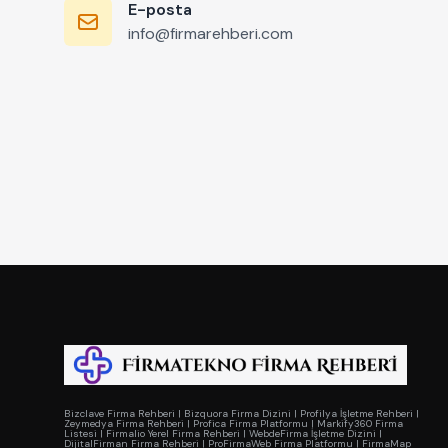
E-posta
info@firmarehberi.com
Bizclave Firma Rehberi
|
Bizquora Firma Dizini
|
Profilya İşletme Rehberi
|
Zeymedya Firma Rehberi
|
Profica Firma Platformu
|
Markify360 Firma
Listesi
|
Firmalio Yerel Firma Rehberi
|
WebdeFirma İşletme Dizini
|
DijitalFirman Firma Rehberi
|
ProFirmaWeb Firma Platformu
|
FirmaMap