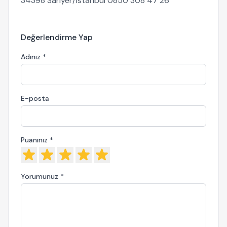
34398 Sarıyer/İstanbul 0850 308 47 26
Değerlendirme Yap
Adınız *
E-posta
Puanınız *
Yorumunuz *