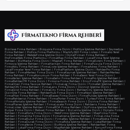
Bizclave Firma Rehberi
|
Bizquora Firma Dizini
|
Profilya İşletme Rehberi
|
Zeymedya
Firma Rehberi
|
Profica Firma Platformu
|
Markify360 Firma Listesi
|
Firmalio Yerel
Firma Rehberi
|
WebdeFirma İşletme Dizini
|
DijitalFirman Firma Rehberi
|
ProFirmaWeb Firma Platformu
|
FirmaMap Firma Rehberi
|
LocalFirma Yerel İşletme
Rehberi
|
BizMarka Firma Dizini
|
Maplafi Firma Rehberi
|
FirmaEvreni Firma Rehberi
|
Firmovia İşletme Rehberi
|
FirmaHaritam Firma Rehberi
|
FirmaPusula Firma Dizini
|
FirmaYolu Firma Rehberi
|
FirmaListe İşletme Rehberi
|
FirmaAdres Firma Rehberi
|
LocalFirmalar Yerel Firma Rehberi
|
FirmaPlatform İşletme Dizini
|
RehberPro Firma
Rehberi
|
FirmaMerkez Firma Dizini
|
FirmaKaynak İşletme Rehberi
|
RehberMerkez
Firma Rehberi
|
FirmaKonumum Firma Rehberi
|
FirmaSemt Yerel Firma Dizini
|
FirmaYerleri İşletme Rehberi
|
FirmaSehir Firma Rehberi
|
FirmaPro İşletme Rehberi
|
FirmaRehberiTR Firma Dizini
|
Firmoria Firma Rehberi
|
EniyiFirmaTR İşletme Rehberi
|
FirmaOneri Firma Tavsiye Rehberi
|
FirmaLog Firma Dizini
|
FirmaSet İşletme Rehberi
|
RehberON Firma Rehberi
|
FirmaLens Firma Dizini
|
Dizinist İşletme Dizini
|
FirmaGrid Firma Rehberi
|
FirmaCity Firma Dizini
|
RehberCity İşletme Rehberi
|
DizinSite Firma Rehberi
|
RehberHub Firma Dizini
|
FirmaNest İşletme Rehberi
|
FirmaPilot Firma Rehberi
|
FirmaBaseo Firma Dizini
|
FirmaPulseo İşletme Rehberi
|
FirmaRehberist Firma Rehberi
|
FirmaPorter Firma Dizini
|
TurkeyFirms Firma Rehberi
|
FirmaPortalio İşletme Rehberi
|
FirmaSearch Firma Dizini
|
Dizinra Firma Rehberi
|
FirmaPlaneo İşletme Rehberi
|
FirmaLocate Firma Dizini
|
Rehberis Firma Rehberi
|
FirmaLinker İşletme Rehberi
|
FirmaROA Firma Rehberi
|
DijiFirma İşletme Rehberi
|
Bulpar Firma Dizini
|
Rebset Firma Rehberi
|
BizLenta İşletme Dizini
|
Dijitalio Firma
Rehberi
|
FirmaPorta Firma Dizini
|
WebFirmio İşletme Rehberi
|
MapFirma Firma
Rehberi
|
FirmaVita Firma Dizini
|
FirmaArena İşletme Rehberi
|
FirmaLinka Firma
Rehberi
|
FirmaBulut Firma Dizini
|
FirmaKey İşletme Rehberi
|
FirmaNokta Firma
Rehberi
|
FirmaDurak Firma Dizini
|
FirmaRota İşletme Rehberi
|
LokalRehber Firma
Rehberi
|
FirmaYerim Firma Dizini
|
BizMora İşletme Rehberi
|
RehberNeti Firma
Rehberi
|
LokalFirma Firma Dizini
|
MapRehber İşletme Rehberi
|
KonumFirma Firma