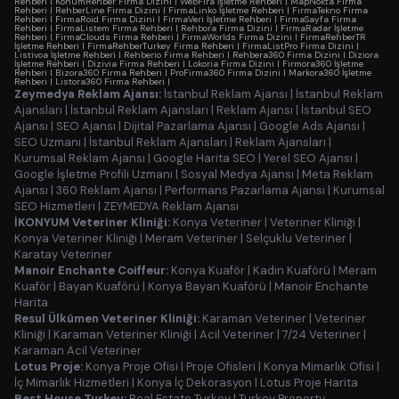
Rehberi
|
KonumRehber Firma Dizini
|
WebFira İşletme Rehberi
|
MapNokta Firma
Rehberi
|
RehberLine Firma Dizini
|
FirmaLinko İşletme Rehberi
|
FirmaTekno Firma
Rehberi
|
FirmaRoid Firma Dizini
|
FirmaVeri İşletme Rehberi
|
FirmaSayfa Firma
Rehberi
|
FirmaListem Firma Rehberi
|
Rehbora Firma Dizini
|
FirmaRadar İşletme
Rehberi
|
FirmaClouds Firma Rehberi
|
FirmaWorlds Firma Dizini
|
FirmaRehberTR
İşletme Rehberi
|
FirmaRehberTurkey Firma Rehberi
|
FirmaListPro Firma Dizini
|
Listivoa İşletme Rehberi
|
Rehberio Firma Rehberi
|
Rehbera360 Firma Dizini
|
Diziora
İşletme Rehberi
|
Dizivia Firma Rehberi
|
Lokoria Firma Dizini
|
Firmora360 İşletme
Rehberi
|
Bizora360 Firma Rehberi
|
ProFirma360 Firma Dizini
|
Markora360 İşletme
Rehberi
|
Listora360 Firma Rehberi
|
Zeymedya Reklam Ajansı:
İstanbul Reklam Ajansı
|
İstanbul Reklam
Ajansları
|
İstanbul Reklam Ajansları
|
Reklam Ajansı
|
İstanbul SEO
Ajansı
|
SEO Ajansı
|
Dijital Pazarlama Ajansı
|
Google Ads Ajansı
|
SEO Uzmanı
|
İstanbul Reklam Ajansları
|
Reklam Ajansları
|
Kurumsal Reklam Ajansı
|
Google Harita SEO
|
Yerel SEO Ajansı
|
Google İşletme Profili Uzmanı
|
Sosyal Medya Ajansı
|
Meta Reklam
Ajansı
|
360 Reklam Ajansı
|
Performans Pazarlama Ajansı
|
Kurumsal
SEO Hizmetleri
|
ZEYMEDYA Reklam Ajansı
İKONYUM Veteriner Kliniği:
Konya Veteriner
|
Veteriner Kliniği
|
Konya Veteriner Kliniği
|
Meram Veteriner
|
Selçuklu Veteriner
|
Karatay Veteriner
Manoir Enchante Coiffeur:
Konya Kuaför
|
Kadın Kuaförü
|
Meram
Kuaför
|
Bayan Kuaförü
|
Konya Bayan Kuaförü
|
Manoir Enchante
Harita
Resul Ülkümen Veteriner Kliniği:
Karaman Veteriner
|
Veteriner
Kliniği
|
Karaman Veteriner Kliniği
|
Acil Veteriner
|
7/24 Veteriner
|
Karaman Acil Veteriner
Lotus Proje:
Konya Proje Ofisi
|
Proje Ofisleri
|
Konya Mimarlık Ofisi
|
İç Mimarlık Hizmetleri
|
Konya İç Dekorasyon
|
Lotus Proje Harita
Best House Turkey:
Real Estate Turkey
|
Turkey Property