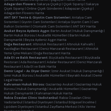
Adagarden Flowers:
Sakarya Çiçekçi
|
Çiçek Siparişi
|
Sakarya
Çiçek Siparişi
|
Online Çiçek Gönderimi
|
Adapazarı Çiçekçi
|
Adagarden Flowers Harita
ANT SKY Tente & Giyotin Cam Sistemleri:
Antalya Cam
Sistemleri
|
Giyotin Cam Sistemleri
|
Antalya Giyotin Cam
|
Cam
Balkon Sistemleri
|
Otomatik Cam Sistemleri
|
ANT SKY Harita
Avukat Beyza Aydeniz Aşgın:
Bartın Avukat
|
Hukuk Danışmanlığı
|
Bartın Hukuk Bürosu
|
Avukatlık Hizmetleri
|
Bartın Hukuki
Danışmanlık
|
Beyza Aydeniz Aşgın Harita
Doğa Restaurant:
Altınoluk Restaurant
|
Altınoluk Kahvaltı
|
Kazdağları Restaurant
|
Deniz Manzaralı Restaurant
|
Altınoluk
Yeme İçme Mekanı
|
Doğa Restaurant Harita
Ada Et ve Balık Restaurant:
Büyükada Restaurant
|
Büyükada
Restoran
|
Ada Restaurant
|
Adalar Restaurant
|
Deniz Manzaralı
Restaurant
|
Ada Et ve Balık Harita
Demir Legal - Av. Diyar Demir:
İzmir Avukat
|
Hukuk Danışmanlığı
|
İzmir Hukuk Bürosu
|
Avukatlık Hizmetleri
|
Bayraklı Avukat
|
Demir
Legal Harita
Kahraman Hukuk Bürosu:
Gaziantep Avukat
|
Gaziantep Hukuk
Bürosu
|
Hukuk Danışmanlığı
|
Avukatlık Hizmetleri
|
Gaziantep
Hukuki Danışmanlık
|
Kahraman Hukuk Harita
Rabia Özaslan Clinic Vadistanbul:
Rabia Özaslan Clinic
Vadistanbul
|
İstanbul Diyetisyen
|
İstanbul Bölgesel İncelme
|
Lipödem Diyetisyeni
|
İstanbul Zayıflama Merkezi
|
Kilo Verme