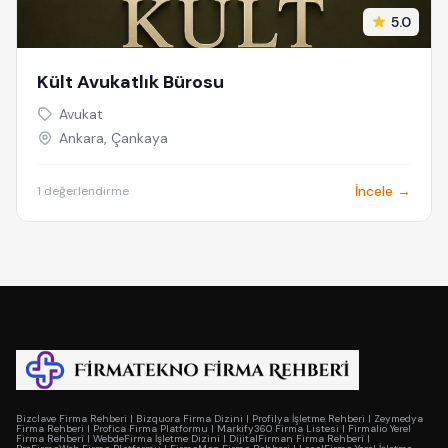
5.0
Kült Avukatlık Bürosu
Avukat
Ankara, Çankaya
İncele →
1 değerlendirme
Bizclave Firma Rehberi
|
Bizquora Firma Dizini
|
Profilya İşletme Rehberi
|
Zeymedya
Firma Rehberi
|
Profica Firma Platformu
|
Markify360 Firma Listesi
|
Firmalio Yerel
Firma Rehberi
|
WebdeFirma İşletme Dizini
|
DijitalFirman Firma Rehberi
|