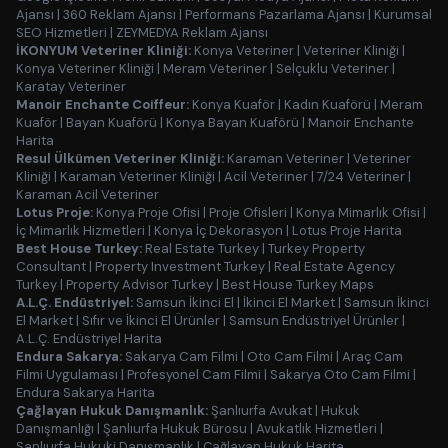
Ajansı
|
360 Reklam Ajansı
|
Performans Pazarlama Ajansı
|
Kurumsal
SEO Hizmetleri
|
ZEYMEDYA Reklam Ajansı
İKONYUM Veteriner Kliniği:
Konya Veteriner
|
Veteriner Kliniği
|
Konya Veteriner Kliniği
|
Meram Veteriner
|
Selçuklu Veteriner
|
Karatay Veteriner
Manoir Enchante Coiffeur:
Konya Kuaför
|
Kadın Kuaförü
|
Meram
Kuaför
|
Bayan Kuaförü
|
Konya Bayan Kuaförü
|
Manoir Enchante
Harita
Resul Ülkümen Veteriner Kliniği:
Karaman Veteriner
|
Veteriner
Kliniği
|
Karaman Veteriner Kliniği
|
Acil Veteriner
|
7/24 Veteriner
|
Karaman Acil Veteriner
Lotus Proje:
Konya Proje Ofisi
|
Proje Ofisleri
|
Konya Mimarlık Ofisi
|
İç Mimarlık Hizmetleri
|
Konya İç Dekorasyon
|
Lotus Proje Harita
Best House Turkey:
Real Estate Turkey
|
Turkey Property
Consultant
|
Property Investment Turkey
|
Real Estate Agency
Turkey
|
Property Advisor Turkey
|
Best House Turkey Maps
A.L.Ç. Endüstriyel:
Samsun İkinci El
|
İkinci El Market
|
Samsun İkinci
El Market
|
Sıfır ve İkinci El Ürünler
|
Samsun Endüstriyel Ürünler
|
A.L.Ç. Endüstriyel Harita
Endura Sakarya:
Sakarya Cam Filmi
|
Oto Cam Filmi
|
Araç Cam
Filmi Uygulaması
|
Profesyonel Cam Filmi
|
Sakarya Oto Cam Filmi
|
Endura Sakarya Harita
Çağlayan Hukuk Danışmanlık:
Şanlıurfa Avukat
|
Hukuk
Danışmanlığı
|
Şanlıurfa Hukuk Bürosu
|
Avukatlık Hizmetleri
|
Şanlıurfa Hukuki Danışmanlık
|
Çağlayan Hukuk Harita