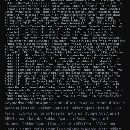
ProFirmaWeb Firma Platformu
|
FirmaMap Firma Rehberi
|
LocalFirma Yerel İşletme
Rehberi
|
BizMarka Firma Dizini
|
Maplafi Firma Rehberi
|
FirmaEvreni Firma Rehberi
|
Firmovia İşletme Rehberi
|
FirmaHaritam Firma Rehberi
|
FirmaPusula Firma Dizini
|
FirmaYolu Firma Rehberi
|
FirmaListe İşletme Rehberi
|
FirmaAdres Firma Rehberi
|
LocalFirmalar Yerel Firma Rehberi
|
FirmaPlatform İşletme Dizini
|
RehberPro Firma
Rehberi
|
FirmaMerkez Firma Dizini
|
FirmaKaynak İşletme Rehberi
|
RehberMerkez
Firma Rehberi
|
FirmaKonumum Firma Rehberi
|
FirmaSemt Yerel Firma Dizini
|
FirmaYerleri İşletme Rehberi
|
FirmaSehir Firma Rehberi
|
FirmaPro İşletme Rehberi
|
FirmaRehberiTR Firma Dizini
|
Firmoria Firma Rehberi
|
EniyiFirmaTR İşletme Rehberi
|
FirmaOneri Firma Tavsiye Rehberi
|
FirmaLog Firma Dizini
|
FirmaSet İşletme Rehberi
|
RehberON Firma Rehberi
|
FirmaLens Firma Dizini
|
Dizinist İşletme Dizini
|
FirmaGrid Firma Rehberi
|
FirmaCity Firma Dizini
|
RehberCity İşletme Rehberi
|
DizinSite Firma Rehberi
|
RehberHub Firma Dizini
|
FirmaNest İşletme Rehberi
|
FirmaPilot Firma Rehberi
|
FirmaBaseo Firma Dizini
|
FirmaPulseo İşletme Rehberi
|
FirmaRehberist Firma Rehberi
|
FirmaPorter Firma Dizini
|
TurkeyFirms Firma Rehberi
|
FirmaPortalio İşletme Rehberi
|
FirmaSearch Firma Dizini
|
Dizinra Firma Rehberi
|
FirmaPlaneo İşletme Rehberi
|
FirmaLocate Firma Dizini
|
Rehberis Firma Rehberi
|
FirmaLinker İşletme Rehberi
|
FirmaROA Firma Rehberi
|
DijiFirma İşletme Rehberi
|
Bulpar Firma Dizini
|
Rebset Firma Rehberi
|
BizLenta İşletme Dizini
|
Dijitalio Firma
Rehberi
|
FirmaPorta Firma Dizini
|
WebFirmio İşletme Rehberi
|
MapFirma Firma
Rehberi
|
FirmaVita Firma Dizini
|
FirmaArena İşletme Rehberi
|
FirmaLinka Firma
Rehberi
|
FirmaBulut Firma Dizini
|
FirmaKey İşletme Rehberi
|
FirmaNokta Firma
Rehberi
|
FirmaDurak Firma Dizini
|
FirmaRota İşletme Rehberi
|
LokalRehber Firma
Rehberi
|
FirmaYerim Firma Dizini
|
BizMora İşletme Rehberi
|
RehberNeti Firma
Rehberi
|
LokalFirma Firma Dizini
|
MapRehber İşletme Rehberi
|
KonumFirma Firma
Rehberi
|
KonumRehber Firma Dizini
|
WebFira İşletme Rehberi
|
MapNokta Firma
Rehberi
|
RehberLine Firma Dizini
|
FirmaLinko İşletme Rehberi
|
FirmaTekno Firma
Rehberi
|
FirmaRoid Firma Dizini
|
FirmaVeri İşletme Rehberi
|
FirmaSayfa Firma
Rehberi
|
FirmaListem Firma Rehberi
|
Rehbora Firma Dizini
|
FirmaRadar İşletme
Rehberi
|
FirmaClouds Firma Rehberi
|
FirmaWorlds Firma Dizini
|
FirmaRehberTR
İşletme Rehberi
|
FirmaRehberTurkey Firma Rehberi
|
FirmaListPro Firma Dizini
|
Listivoa İşletme Rehberi
|
Rehberio Firma Rehberi
|
Rehbera360 Firma Dizini
|
Diziora
İşletme Rehberi
|
Dizivia Firma Rehberi
|
Lokoria Firma Dizini
|
Firmora360 İşletme
Rehberi
|
Bizora360 Firma Rehberi
|
ProFirma360 Firma Dizini
|
Markora360 İşletme
Rehberi
|
Listora360 Firma Rehberi
|
Zeymedya Reklam Ajansı:
İstanbul Reklam Ajansı
|
İstanbul Reklam
Ajansları
|
İstanbul Reklam Ajansları
|
Reklam Ajansı
|
İstanbul SEO
Ajansı
|
SEO Ajansı
|
Dijital Pazarlama Ajansı
|
Google Ads Ajansı
|
SEO Uzmanı
|
İstanbul Reklam Ajansları
|
Reklam Ajansları
|
Kurumsal Reklam Ajansı
|
Google Harita SEO
|
Yerel SEO Ajansı
|
Google İşletme Profili Uzmanı
|
Sosyal Medya Ajansı
|
Meta Reklam