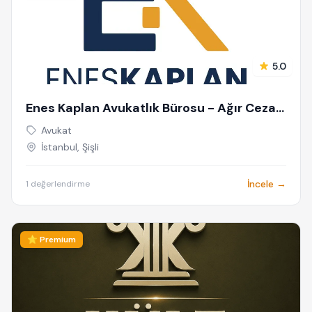
5.0
Enes Kaplan Avukatlık Bürosu - Ağır Ceza
Avukatı İstanbul - Ceza Avukatı - Siber
Avukat
Suçlar Avukatı - Dolandırıcılık Avukatı
İstanbul, Şişli
İncele →
1 değerlendirme
⭐ Premium