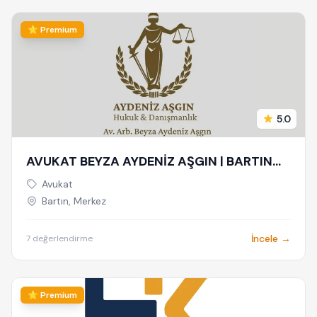
⭐ Premium
5.0
AVUKAT BEYZA AYDENİZ AŞGIN | BARTIN
AVUKAT | HUKUK VE ARABULUCULUK
Avukat
BÜROSU - AİLE, CEZA, İŞ HUKUKU,
Bartın, Merkez
BOŞANMA AVUKATI
İncele →
7 değerlendirme
⭐ Premium