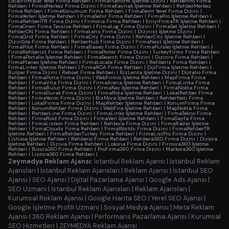
LocalFirmalar Yerel Firma Rehberi
|
FirmaPlatform İşletme Dizini
|
RehberPro Firma
Rehberi
|
FirmaMerkez Firma Dizini
|
FirmaKaynak İşletme Rehberi
|
RehberMerkez
Firma Rehberi
|
FirmaKonumum Firma Rehberi
|
FirmaSemt Yerel Firma Dizini
|
FirmaYerleri İşletme Rehberi
|
FirmaSehir Firma Rehberi
|
FirmaPro İşletme Rehberi
|
FirmaRehberiTR Firma Dizini
|
Firmoria Firma Rehberi
|
EniyiFirmaTR İşletme Rehberi
|
FirmaOneri Firma Tavsiye Rehberi
|
FirmaLog Firma Dizini
|
FirmaSet İşletme Rehberi
|
RehberON Firma Rehberi
|
FirmaLens Firma Dizini
|
Dizinist İşletme Dizini
|
FirmaGrid Firma Rehberi
|
FirmaCity Firma Dizini
|
RehberCity İşletme Rehberi
|
DizinSite Firma Rehberi
|
RehberHub Firma Dizini
|
FirmaNest İşletme Rehberi
|
FirmaPilot Firma Rehberi
|
FirmaBaseo Firma Dizini
|
FirmaPulseo İşletme Rehberi
|
FirmaRehberist Firma Rehberi
|
FirmaPorter Firma Dizini
|
TurkeyFirms Firma Rehberi
|
FirmaPortalio İşletme Rehberi
|
FirmaSearch Firma Dizini
|
Dizinra Firma Rehberi
|
FirmaPlaneo İşletme Rehberi
|
FirmaLocate Firma Dizini
|
Rehberis Firma Rehberi
|
FirmaLinker İşletme Rehberi
|
FirmaROA Firma Rehberi
|
DijiFirma İşletme Rehberi
|
Bulpar Firma Dizini
|
Rebset Firma Rehberi
|
BizLenta İşletme Dizini
|
Dijitalio Firma
Rehberi
|
FirmaPorta Firma Dizini
|
WebFirmio İşletme Rehberi
|
MapFirma Firma
Rehberi
|
FirmaVita Firma Dizini
|
FirmaArena İşletme Rehberi
|
FirmaLinka Firma
Rehberi
|
FirmaBulut Firma Dizini
|
FirmaKey İşletme Rehberi
|
FirmaNokta Firma
Rehberi
|
FirmaDurak Firma Dizini
|
FirmaRota İşletme Rehberi
|
LokalRehber Firma
Rehberi
|
FirmaYerim Firma Dizini
|
BizMora İşletme Rehberi
|
RehberNeti Firma
Rehberi
|
LokalFirma Firma Dizini
|
MapRehber İşletme Rehberi
|
KonumFirma Firma
Rehberi
|
KonumRehber Firma Dizini
|
WebFira İşletme Rehberi
|
MapNokta Firma
Rehberi
|
RehberLine Firma Dizini
|
FirmaLinko İşletme Rehberi
|
FirmaTekno Firma
Rehberi
|
FirmaRoid Firma Dizini
|
FirmaVeri İşletme Rehberi
|
FirmaSayfa Firma
Rehberi
|
FirmaListem Firma Rehberi
|
Rehbora Firma Dizini
|
FirmaRadar İşletme
Rehberi
|
FirmaClouds Firma Rehberi
|
FirmaWorlds Firma Dizini
|
FirmaRehberTR
İşletme Rehberi
|
FirmaRehberTurkey Firma Rehberi
|
FirmaListPro Firma Dizini
|
Listivoa İşletme Rehberi
|
Rehberio Firma Rehberi
|
Rehbera360 Firma Dizini
|
Diziora
İşletme Rehberi
|
Dizivia Firma Rehberi
|
Lokoria Firma Dizini
|
Firmora360 İşletme
Rehberi
|
Bizora360 Firma Rehberi
|
ProFirma360 Firma Dizini
|
Markora360 İşletme
Rehberi
|
Listora360 Firma Rehberi
|
Zeymedya Reklam Ajansı:
İstanbul Reklam Ajansı
|
İstanbul Reklam
Ajansları
|
İstanbul Reklam Ajansları
|
Reklam Ajansı
|
İstanbul SEO
Ajansı
|
SEO Ajansı
|
Dijital Pazarlama Ajansı
|
Google Ads Ajansı
|
SEO Uzmanı
|
İstanbul Reklam Ajansları
|
Reklam Ajansları
|
Kurumsal Reklam Ajansı
|
Google Harita SEO
|
Yerel SEO Ajansı
|
Google İşletme Profili Uzmanı
|
Sosyal Medya Ajansı
|
Meta Reklam
Ajansı
|
360 Reklam Ajansı
|
Performans Pazarlama Ajansı
|
Kurumsal
SEO Hizmetleri
|
ZEYMEDYA Reklam Ajansı