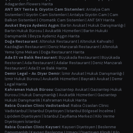
Adagarden Flowers Harita
ANT SKY Tente & Giyotin Cam Sistemleri:
Antalya Cam
Sistemleri
|
Giyotin Cam Sistemleri
|
Antalya Giyotin Cam
|
Cam
Balkon Sistemleri
|
Otomatik Cam Sistemleri
|
ANT SKY Harita
Avukat Beyza Aydeniz Aşgın:
Bartın Avukat
|
Hukuk Danışmanlığı
|
Bartın Hukuk Bürosu
|
Avukatlık Hizmetleri
|
Bartın Hukuki
Danışmanlık
|
Beyza Aydeniz Aşgın Harita
Doğa Restaurant:
Altınoluk Restaurant
|
Altınoluk Kahvaltı
|
Kazdağları Restaurant
|
Deniz Manzaralı Restaurant
|
Altınoluk
Yeme İçme Mekanı
|
Doğa Restaurant Harita
Ada Et ve Balık Restaurant:
Büyükada Restaurant
|
Büyükada
Restoran
|
Ada Restaurant
|
Adalar Restaurant
|
Deniz Manzaralı
Restaurant
|
Ada Et ve Balık Harita
Demir Legal - Av. Diyar Demir:
İzmir Avukat
|
Hukuk Danışmanlığı
|
İzmir Hukuk Bürosu
|
Avukatlık Hizmetleri
|
Bayraklı Avukat
|
Demir
Legal Harita
Kahraman Hukuk Bürosu:
Gaziantep Avukat
|
Gaziantep Hukuk
Bürosu
|
Hukuk Danışmanlığı
|
Avukatlık Hizmetleri
|
Gaziantep
Hukuki Danışmanlık
|
Kahraman Hukuk Harita
Rabia Özaslan Clinic Vadistanbul:
Rabia Özaslan Clinic
Vadistanbul
|
İstanbul Diyetisyen
|
İstanbul Bölgesel İncelme
|
Lipödem Diyetisyeni
|
İstanbul Zayıflama Merkezi
|
Kilo Verme
Diyetisyeni İstanbul
Rabia Özaslan Clinic Kayseri:
Kayseri Diyetisyen
|
Beslenme
Danışmanlığı
|
Kayseri Beslenme Uzmanı
|
Diyetisyen Kliniği
|
Kilo