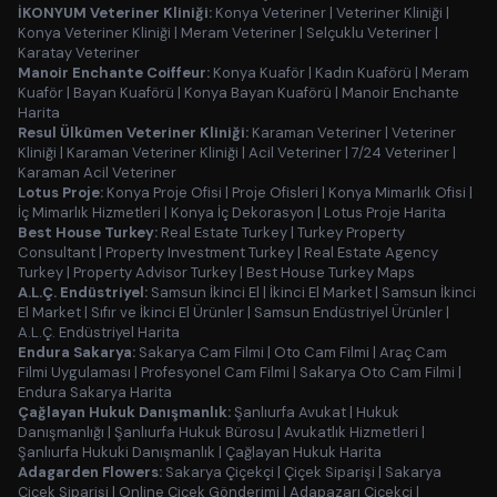
İKONYUM Veteriner Kliniği:
Konya Veteriner
|
Veteriner Kliniği
|
Konya Veteriner Kliniği
|
Meram Veteriner
|
Selçuklu Veteriner
|
Karatay Veteriner
Manoir Enchante Coiffeur:
Konya Kuaför
|
Kadın Kuaförü
|
Meram
Kuaför
|
Bayan Kuaförü
|
Konya Bayan Kuaförü
|
Manoir Enchante
Harita
Resul Ülkümen Veteriner Kliniği:
Karaman Veteriner
|
Veteriner
Kliniği
|
Karaman Veteriner Kliniği
|
Acil Veteriner
|
7/24 Veteriner
|
Karaman Acil Veteriner
Lotus Proje:
Konya Proje Ofisi
|
Proje Ofisleri
|
Konya Mimarlık Ofisi
|
İç Mimarlık Hizmetleri
|
Konya İç Dekorasyon
|
Lotus Proje Harita
Best House Turkey:
Real Estate Turkey
|
Turkey Property
Consultant
|
Property Investment Turkey
|
Real Estate Agency
Turkey
|
Property Advisor Turkey
|
Best House Turkey Maps
A.L.Ç. Endüstriyel:
Samsun İkinci El
|
İkinci El Market
|
Samsun İkinci
El Market
|
Sıfır ve İkinci El Ürünler
|
Samsun Endüstriyel Ürünler
|
A.L.Ç. Endüstriyel Harita
Endura Sakarya:
Sakarya Cam Filmi
|
Oto Cam Filmi
|
Araç Cam
Filmi Uygulaması
|
Profesyonel Cam Filmi
|
Sakarya Oto Cam Filmi
|
Endura Sakarya Harita
Çağlayan Hukuk Danışmanlık:
Şanlıurfa Avukat
|
Hukuk
Danışmanlığı
|
Şanlıurfa Hukuk Bürosu
|
Avukatlık Hizmetleri
|
Şanlıurfa Hukuki Danışmanlık
|
Çağlayan Hukuk Harita
Adagarden Flowers:
Sakarya Çiçekçi
|
Çiçek Siparişi
|
Sakarya
Çiçek Siparişi
|
Online Çiçek Gönderimi
|
Adapazarı Çiçekçi
|