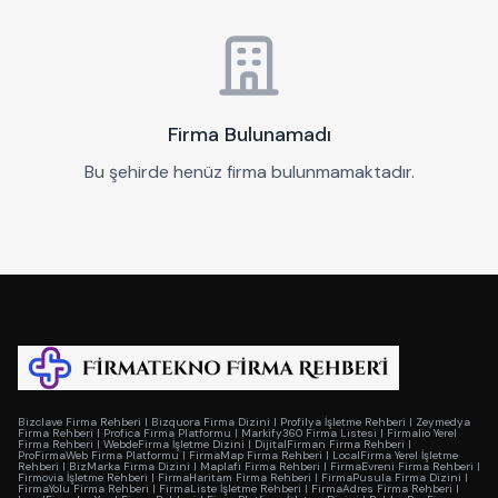
Firma Bulunamadı
Bu şehirde henüz firma bulunmamaktadır.
Bizclave Firma Rehberi
|
Bizquora Firma Dizini
|
Profilya İşletme Rehberi
|
Zeymedya
Firma Rehberi
|
Profica Firma Platformu
|
Markify360 Firma Listesi
|
Firmalio Yerel
Firma Rehberi
|
WebdeFirma İşletme Dizini
|
DijitalFirman Firma Rehberi
|
ProFirmaWeb Firma Platformu
|
FirmaMap Firma Rehberi
|
LocalFirma Yerel İşletme
Rehberi
|
BizMarka Firma Dizini
|
Maplafi Firma Rehberi
|
FirmaEvreni Firma Rehberi
|
Firmovia İşletme Rehberi
|
FirmaHaritam Firma Rehberi
|
FirmaPusula Firma Dizini
|
FirmaYolu Firma Rehberi
|
FirmaListe İşletme Rehberi
|
FirmaAdres Firma Rehberi
|